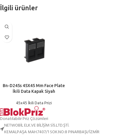
İlgili ürünler
Bn-D245s 45X45 Mm Face Plate
İkili Data Kapak Siyah
45x45 İkili Data Prizi
Donatılabilir Priz Çözümleri
NETWOBİL ELK.VE BİLİŞİM SİS.LTD.ŞTİ.
KEMALPAŞA MAH.7407/1 SOK.NO:8 PINARBAŞI/İZMİR