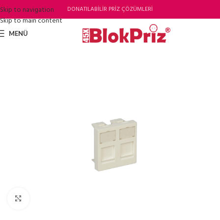
Skip to navigation
DONATILABİLİR PRİZ ÇÖZÜMLERİ
Skip to main content
MENÜ
Büyütmek için tıklayın