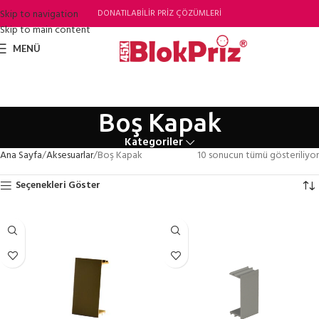
Skip to navigation
DONATILABİLİR PRİZ ÇÖZÜMLERİ
Skip to main content
MENÜ
Boş Kapak
Kategoriler
Ana Sayfa
Aksesuarlar
Boş Kapak
10 sonucun tümü gösteriliyor
Seçenekleri Göster