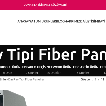
DONATILABİLİR PRİZ ÇÖZÜMLERİ
ANASAYFA
TÜM ÜRÜNLER
BLOG
HAKKIMIZDA
İLETIŞIM
BAYI 
 Tipi Fiber Pa
RI
DOLU ÜRÜNLER
KABLO GEÇIŞI
NETWORK ÜRÜNLER
PLASTIK ÜRÜNLER
S
0 Ürün
2 Ürünler
25 Ürünler
5 Ürünler
1
ünler
Dın Ray Tipi Fiber Paneller
Göster
9
12