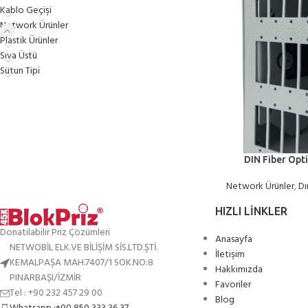
Kablo Geçişi
Network Ürünler
Plastik Ürünler
Sıva Üstü
Sütun Tipi
DIN Fiber Opti
Network Ürünler
,
Dı
HIZLI LINKLER
Donatılabilir Priz Çözümleri
Anasayfa
NETWOBİL ELK.VE BİLİŞİM SİS.LTD.ŞTİ.
İletişim
KEMALPAŞA MAH.7407/1 SOK.NO:8
Hakkımızda
PINARBAŞI/İZMİR
Favoriler
Tel : +90 232 457 29 00
Blog