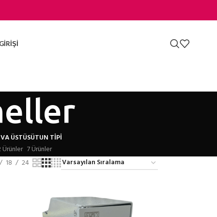
GIRIŞI
neller
IVA ÜSTÜ
SÜTUN TIPI
2 Ürünler
7 Ürünler
18
24