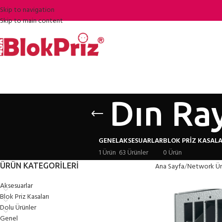
Skip to navigation
Skip to main content
Dın Ray
GENEL
AKSESUARLAR
BLOK PRIZ KASALA
1 Ürün
63 Ürünler
0 Ürün
ÜRÜN KATEGORILERI
Ana Sayfa
Network Ür
Aksesuarlar
Blok Priz Kasaları
Dolu Ürünler
Genel