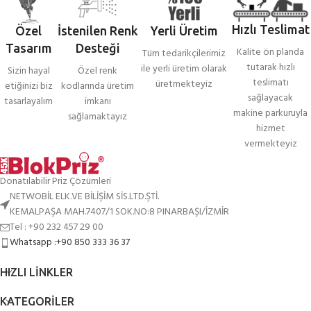
Hızlı Teslimat
Özel
İstenilen Renk
Yerli Üretim
Tasarım
Desteği
Kalite ön planda
Tüm tedarikçilerimiz
tutarak hızlı
ile yerli üretim olarak
Sizin hayal
Özel renk
teslimatı
üretmekteyiz
etiğinizi biz
kodlarında üretim
sağlayacak
tasarlayalım
imkanı
makine parkuruyla
sağlamaktayız
hizmet
vermekteyiz
Donatılabilir Priz Çözümleri
NETWOBİL ELK.VE BİLİŞİM SİS.LTD.ŞTİ.
KEMALPAŞA MAH.7407/1 SOK.NO:8 PINARBAŞI/İZMİR
Tel : +90 232 457 29 00
Whatsapp :+90 850 333 36 37
HIZLI LINKLER
KATEGORILER