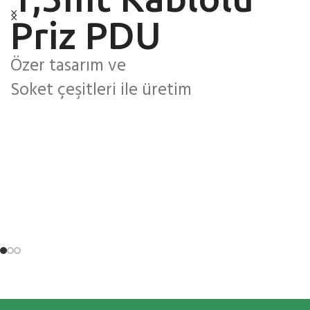
Kablo Geçişi
Üretiyoruz
Priz PDU
Farklı Renk ve Priz
45x22,5
Özer tasarım ve
Seçenekleri
Soket çeşitleri ile üretim