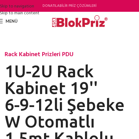
Skip to navigation
DONATILABİLİR PRİZ ÇÖZÜMLERİ
Skip to main content
MENÜ
Rack Kabinet Prizleri PDU
1U-2U Rack
Kabinet 19''
6-9-12li Şebeke
Masa Gömme
Standart Profil Kasası
Alüminyum
Modül
W Otomatlı
Tasarım
Standartında
1,5mt Kablolu