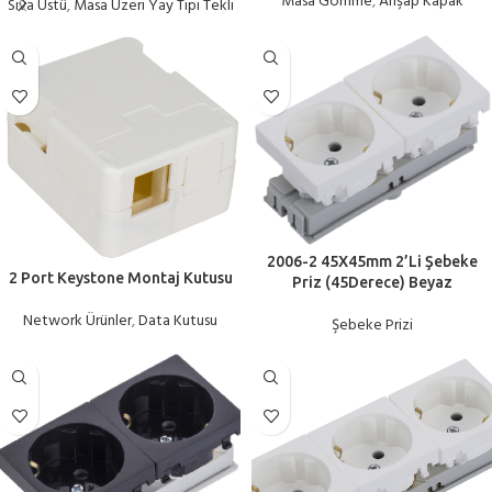
Masa Gömme
,
Ahşap Kapak
Sıva Üstü
,
Masa Üzeri Yay Tipi Tekli
2006-2 45X45mm 2’Li Şebeke
2 Port Keystone Montaj Kutusu
Priz (45Derece) Beyaz
Network Ürünler
,
Data Kutusu
Şebeke Prizi