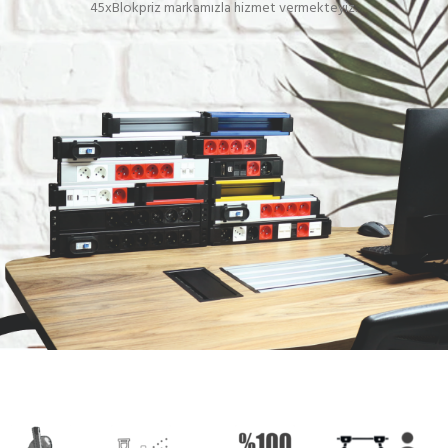
45xBlokpriz markamızla hizmet vermekteyiz.