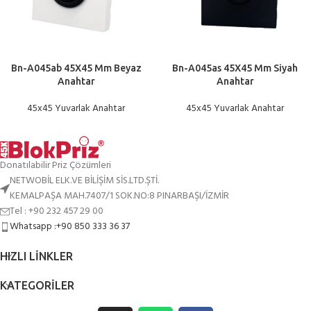
Bn-A045ab 45X45 Mm Beyaz
Bn-A045as 45X45 Mm Siyah
Anahtar
Anahtar
45x45 Yuvarlak Anahtar
45x45 Yuvarlak Anahtar
Donatılabilir Priz Çözümleri
NETWOBİL ELK.VE BİLİŞİM SİS.LTD.ŞTİ.
KEMALPAŞA MAH.7407/1 SOK.NO:8 PINARBAŞI/İZMİR
Tel : +90 232 457 29 00
Whatsapp :+90 850 333 36 37
HIZLI LINKLER
KATEGORILER