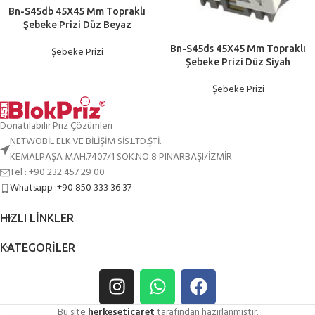
Bn-S45db 45X45 Mm Topraklı
Şebeke Prizi Düz Beyaz
Bn-S45ds 45X45 Mm Topraklı
Şebeke Prizi
Şebeke Prizi Düz Siyah
Şebeke Prizi
Donatılabilir Priz Çözümleri
NETWOBİL ELK.VE BİLİŞİM SİS.LTD.ŞTİ.
KEMALPAŞA MAH.7407/1 SOK.NO:8 PINARBAŞI/İZMİR
Tel : +90 232 457 29 00
Whatsapp :+90 850 333 36 37
HIZLI LINKLER
KATEGORILER
Bu site
herkeseticaret
tarafından hazırlanmıştır.