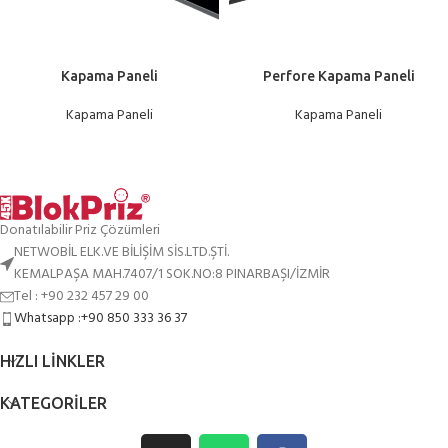
Kapama Paneli
Perfore Kapama Paneli
Kapama Paneli
Kapama Paneli
Donatılabilir Priz Çözümleri
NETWOBİL ELK.VE BİLİŞİM SİS.LTD.ŞTİ.
KEMALPAŞA MAH.7407/1 SOK.NO:8 PINARBAŞI/İZMİR
Tel : +90 232 457 29 00
Whatsapp :+90 850 333 36 37
HIZLI LINKLER
KATEGORILER