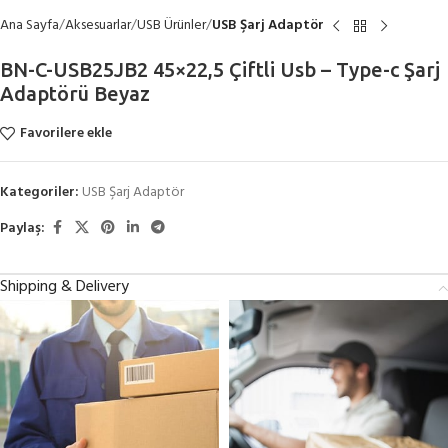
Ana Sayfa
Aksesuarlar
USB Ürünler
USB Şarj Adaptör
BN-C-USB25JB2 45×22,5 Çiftli Usb – Type-c Şarj
Adaptörü Beyaz
Favorilere ekle
Kategoriler:
USB Şarj Adaptör
Paylaş:
Shipping & Delivery