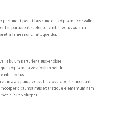
arturient penatibus nunc dui adipiscing convallis
ent in parturient scelerisque nibh lectus quam a
haretra fames nunc natoque dui.
allis bulum parturient suspendisse.
oque adipiscing a vestibulum hendre.
e nibh lectus.
t in a a a purus lectus faucibus lobortis tincidunt
ullamcorper dictumst mus et tristique elementum nam
met elit ut volutpat.