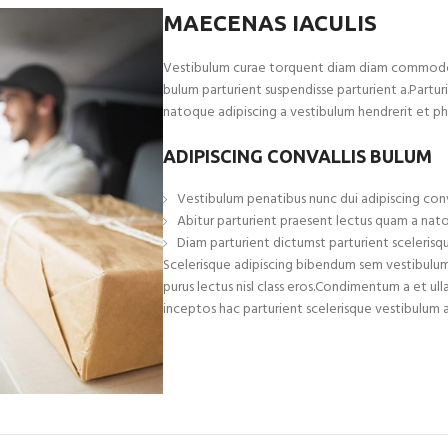
MAECENAS IACULIS
Vestibulum curae torquent diam diam commodo p
bulum parturient suspendisse parturient a.Parturi
natoque adipiscing a vestibulum hendrerit et p
ADIPISCING CONVALLIS BULUM
Vestibulum penatibus nunc dui adipiscing conv
Abitur parturient praesent lectus quam a nat
Diam parturient dictumst parturient scelerisqu
Scelerisque adipiscing bibendum sem vestibulum e
purus lectus nisl class eros.Condimentum a et 
inceptos hac parturient scelerisque vestibulum a