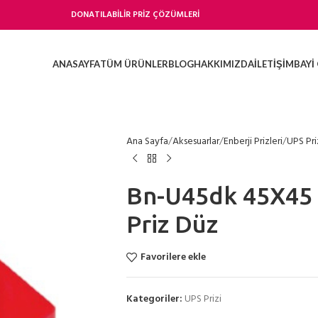
DONATILABİLİR PRİZ ÇÖZÜMLERİ
ANASAYFA
TÜM ÜRÜNLER
BLOG
HAKKIMIZDA
İLETIŞIM
BAYI 
Ana Sayfa
Aksesuarlar
Enberji Prizleri
UPS Pri
Bn-U45dk 45X45 
Priz Düz
Favorilere ekle
Kategoriler:
UPS Prizi