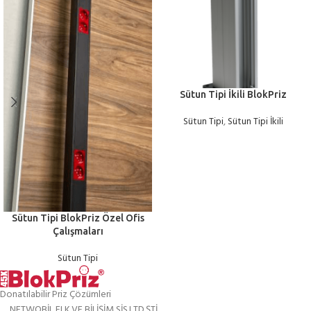
Sütun Tipi İkili BlokPriz
Sütun Tipi
,
Sütun Tipi İkili
Sütun Tipi BlokPriz Özel Ofis
Çalışmaları
Sütun Tipi
Donatılabilir Priz Çözümleri
NETWOBİL ELK.VE BİLİŞİM SİS.LTD.ŞTİ.