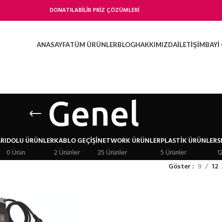
DONATILABİLİR PRİZ ÇÖZÜMLERİ
ANASAYFA
TÜM ÜRÜNLER
BLOG
HAKKIMIZDA
İLETIŞIM
BAYI 
Genel
RI
DOLU ÜRÜNLER
KABLO GEÇIŞI
NETWORK ÜRÜNLER
PLASTIK ÜRÜNLER
S
0 Ürün
2 Ürünler
25 Ürünler
5 Ürünler
1
Göster
9
12