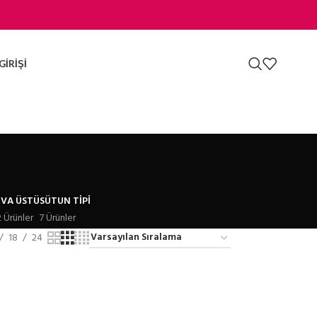
GIRIŞI
IVA ÜSTÜ
SÜTUN TIPI
2 Ürünler
7 Ürünler
18
24