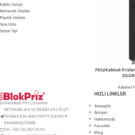
Kablo Geçişi
Network Ürünler
Plastik Ürünler
Sıva Üstü
Sütun Tipi
PDU/Kabinet Prizler
SİGOR
Kabinet P
HIZLI LINKLER
Donatılabilir Priz Çözümleri
Anasayfa
NETWOBİL ELK.VE BİLİŞİM SİS.LTD.ŞTİ.
İletişim
KEMALPAŞA MAH.7407/1 SOK.NO:8
Hakkımızda
PINARBAŞI/İZMİR
Favoriler
Tel : +90 232 457 29 00
Blog