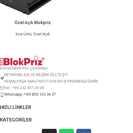
Özel Açılı Blokpriz
Sıva Üstü
,
Özel Açılı
Donatılabilir Priz Çözümleri
NETWOBİL ELK.VE BİLİŞİM SİS.LTD.ŞTİ.
KEMALPAŞA MAH.7407/1 SOK.NO:8 PINARBAŞI/İZMİR
Tel : +90 232 457 29 00
Whatsapp :+90 850 333 36 37
HIZLI LINKLER
KATEGORILER