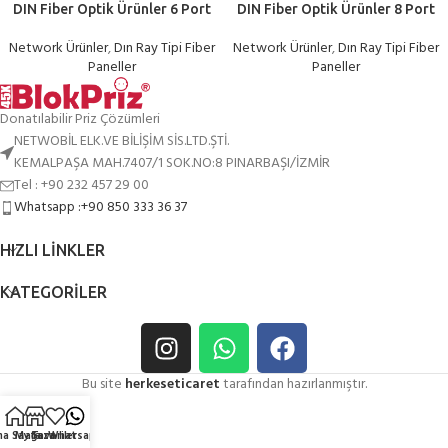
DIN Fiber Optik Ürünler 6 Port
DIN Fiber Optik Ürünler 8 Port
Network Ürünler
,
Dın Ray Tipi Fiber
Network Ürünler
,
Dın Ray Tipi Fiber
Paneller
Paneller
Donatılabilir Priz Çözümleri
NETWOBİL ELK.VE BİLİŞİM SİS.LTD.ŞTİ.
KEMALPAŞA MAH.7407/1 SOK.NO:8 PINARBAŞI/İZMİR
Tel : +90 232 457 29 00
Whatsapp :+90 850 333 36 37
HIZLI LINKLER
KATEGORILER
Bu site
herkeseticaret
tarafından hazırlanmıştır.
na Sayfa
Mağaza
Favoriler
Whatsapp