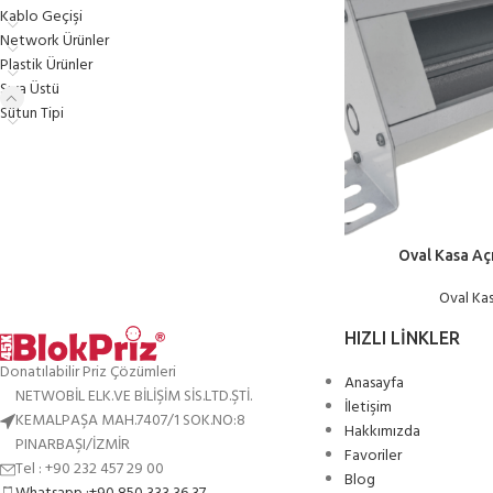
Kablo Geçişi
Network Ürünler
Plastik Ürünler
Sıva Üstü
Sütun Tipi
Oval Kasa Açı
Oval Kas
HIZLI LINKLER
Donatılabilir Priz Çözümleri
Anasayfa
NETWOBİL ELK.VE BİLİŞİM SİS.LTD.ŞTİ.
İletişim
KEMALPAŞA MAH.7407/1 SOK.NO:8
Hakkımızda
PINARBAŞI/İZMİR
Favoriler
Tel : +90 232 457 29 00
Blog