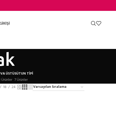
GIRIŞI
ak
IVA ÜSTÜ
SÜTUN TIPI
2 Ürünler
7 Ürünler
18
24