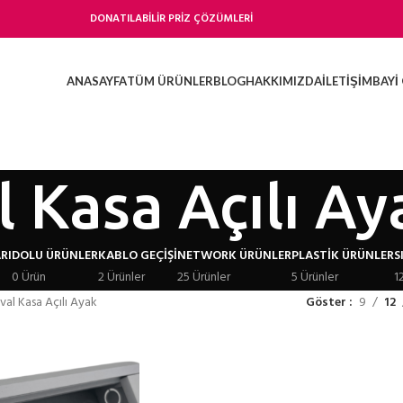
DONATILABİLİR PRİZ ÇÖZÜMLERİ
ANASAYFA
TÜM ÜRÜNLER
BLOG
HAKKIMIZDA
İLETIŞIM
BAYI 
 Kasa Açılı Ay
RI
DOLU ÜRÜNLER
KABLO GEÇIŞI
NETWORK ÜRÜNLER
PLASTIK ÜRÜNLER
S
0 Ürün
2 Ürünler
25 Ürünler
5 Ürünler
1
val Kasa Açılı Ayak
Göster
9
12