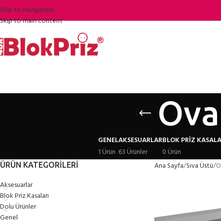
Skip to navigation
Skip to main content
Oval
GENEL
AKSESUARLAR
BLOK PRIZ KASALA
1 Ürün
63 Ürünler
0 Ürün
ÜRÜN KATEGORILERI
Ana Sayfa
Sıva Üstü
O
Aksesuarlar
Blok Priz Kasaları
Dolu Ürünler
Genel