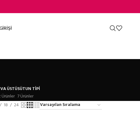
GIRIŞI
IVA ÜSTÜ
SÜTUN TIPI
2 Ürünler
7 Ürünler
18
24