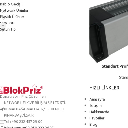
Kablo Geçişi
Network Ürünler
Plastik Ürünler
Sıva Üstü
Sütun Tipi
Standart Profi
Stan
HIZLI LINKLER
Donatılabilir Priz Çözümleri
Anasayfa
NETWOBİL ELK.VE BİLİŞİM SİS.LTD.ŞTİ.
İletişim
KEMALPAŞA MAH.7407/1 SOK.NO:8
Hakkımızda
PINARBAŞI/İZMİR
Favoriler
Tel : +90 232 457 29 00
Blog