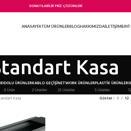
DONATILABİLİR PRİZ ÇÖZÜMLERİ
ANASAYFA
TÜM ÜRÜNLER
BLOG
HAKKIMIZDA
İLETIŞIM
BAYI 
Standart Kasa
RI
DOLU ÜRÜNLER
KABLO GEÇIŞI
NETWORK ÜRÜNLER
PLASTIK ÜRÜNLER
S
0 Ürün
2 Ürünler
25 Ürünler
5 Ürünler
1
tandart Kasa
Göster
9
12