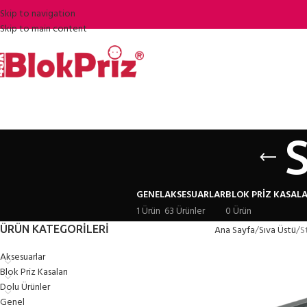
Skip to navigation
Skip to main content
GENEL
AKSESUARLAR
BLOK PRIZ KASALA
1 Ürün
63 Ürünler
0 Ürün
ÜRÜN KATEGORILERI
Ana Sayfa
Sıva Üstü
S
Aksesuarlar
Blok Priz Kasaları
Dolu Ürünler
Genel