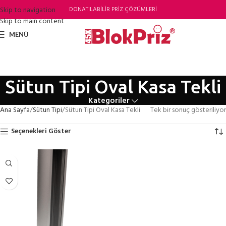
Skip to navigation
DONATILABİLİR PRİZ ÇÖZÜMLERİ
Skip to main content
MENÜ
Sütun Tipi Oval Kasa Tekli
Kategoriler
Ana Sayfa
Sütun Tipi
Sütun Tipi Oval Kasa Tekli
Tek bir sonuç gösteriliyor
Seçenekleri Göster