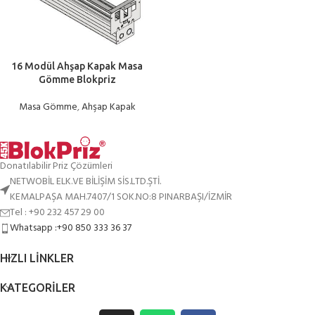
16 Modül Ahşap Kapak Masa
Gömme Blokpriz
Masa Gömme
,
Ahşap Kapak
Donatılabilir Priz Çözümleri
NETWOBİL ELK.VE BİLİŞİM SİS.LTD.ŞTİ.
KEMALPAŞA MAH.7407/1 SOK.NO:8 PINARBAŞI/İZMİR
Tel : +90 232 457 29 00
Whatsapp :+90 850 333 36 37
HIZLI LINKLER
KATEGORILER