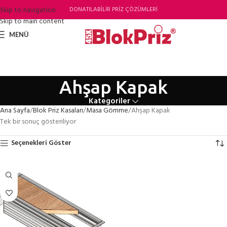
Skip to navigation
DONATILABİLİR PRİZ ÇÖZÜMLERİ
Skip to main content
MENÜ
Ahşap Kapak
Kategoriler
Ana Sayfa
Blok Priz Kasaları
Masa Gömme
Ahşap Kapak
Tek bir sonuç gösteriliyor
Seçenekleri Göster